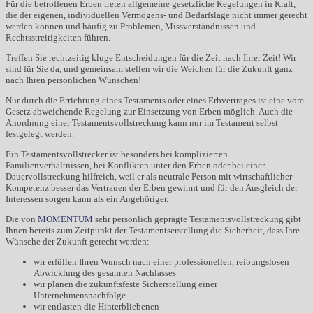
Für die betroffenen Erben treten allgemeine gesetzliche Regelungen in Kraft,
die der eigenen, individuellen Vermögens- und Bedarfslage nicht immer gerecht
werden können und häufig zu Problemen, Missverständnissen und
Rechtsstreitigkeiten führen.
Treffen Sie rechtzeitig kluge Entscheidungen für die Zeit nach Ihrer Zeit! Wir
sind für Sie da, und gemeinsam stellen wir die Weichen für die Zukunft ganz
nach Ihren persönlichen Wünschen!
Nur durch die Errichtung eines Testaments oder eines Erbvertrages ist eine vom
Gesetz abweichende Regelung zur Einsetzung von Erben möglich. Auch die
Anordnung einer Testamentsvollstreckung kann nur im Testament selbst
festgelegt werden.
Ein Testamentsvollstrecker ist besonders bei komplizierten
Familienverhältnissen, bei Konflikten unter den Erben oder bei einer
Dauervollstreckung hilfreich, weil er als neutrale Person mit wirtschaftlicher
Kompetenz besser das Vertrauen der Erben gewinnt und für den Ausgleich der
Interessen sorgen kann als ein Angehöriger.
Die von
MOMENTUM
sehr persönlich geprägte Testamentsvollstreckung gibt
Ihnen bereits zum Zeitpunkt der Testamentserstellung die Sicherheit, dass Ihre
Wünsche der Zukunft gerecht werden:
wir erfüllen Ihren Wunsch nach einer professionellen, reibungslosen
Abwicklung des gesamten Nachlasses
wir planen die zukunftsfeste Sicherstellung einer
Unternehmensnachfolge
wir entlasten die Hinterbliebenen